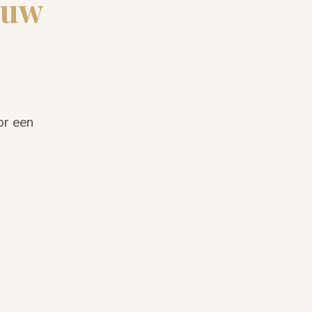
ouw
or een