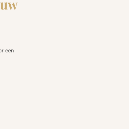
ouw
or een