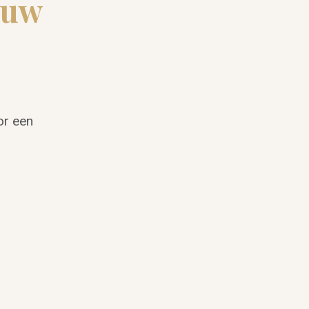
ouw
or een