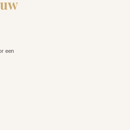
ouw
or een