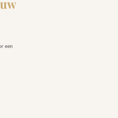
ouw
or een