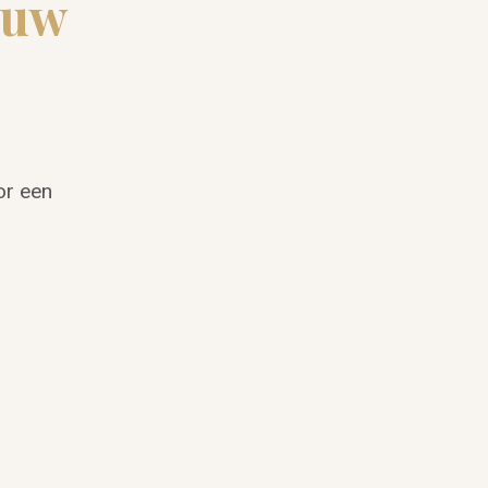
ouw
or een