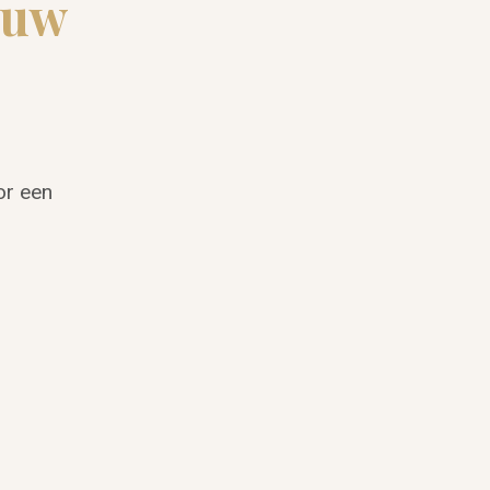
ouw
or een