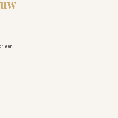
ouw
or een