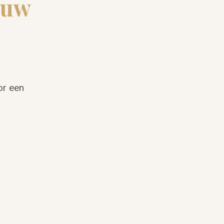
ouw
or een