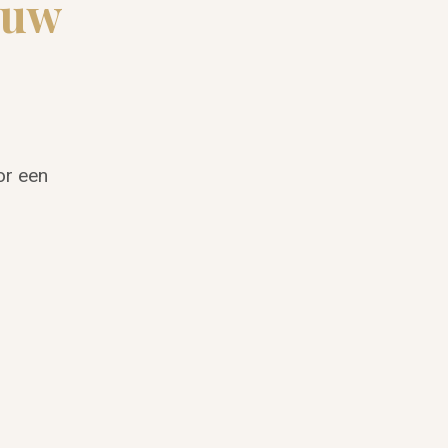
ouw
or een